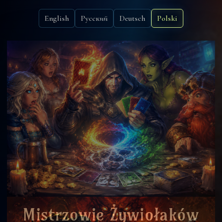
English
Русский
Deutsch
Polski
Mistrzowie Żywiołaków