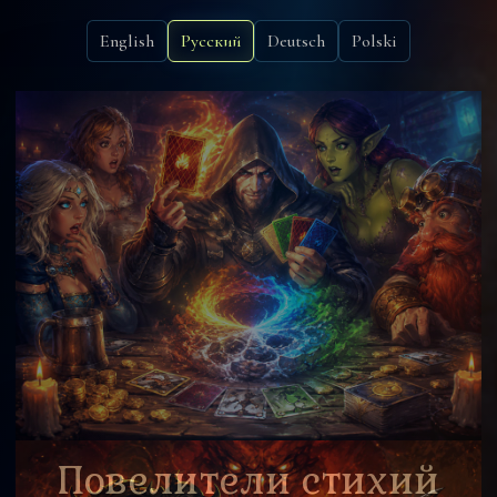
English
Русский
Deutsch
Polski
Повелители стихий