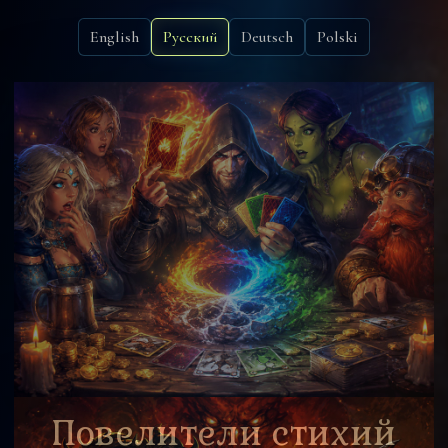
English
Русский
Deutsch
Polski
Повелители стихий